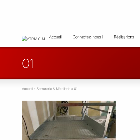
Accueil
»
Serrurerie & Métallerie
»
01