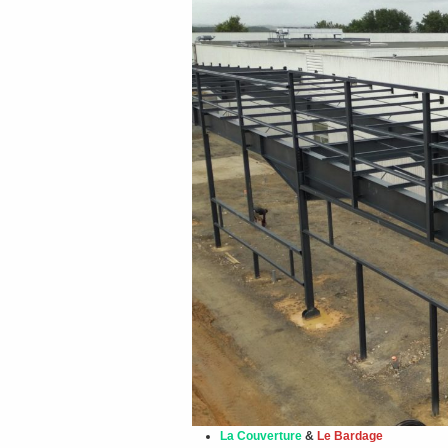
La Couverture
&
Le Bardage