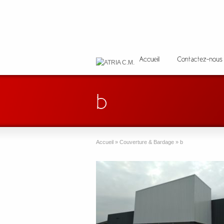
Accueil
»
Couverture & Bardage
»
b