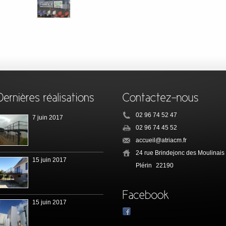
02 96 74 52 47
7 juin 2017
02 96 74 45 52
accueil@atriacm.fr
24 rue Brindejonc des Moulinais
15 juin 2017
Plérin
22190
15 juin 2017