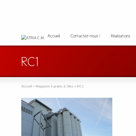
Accueil
»
Magasins à grains & Silos
»
RC1