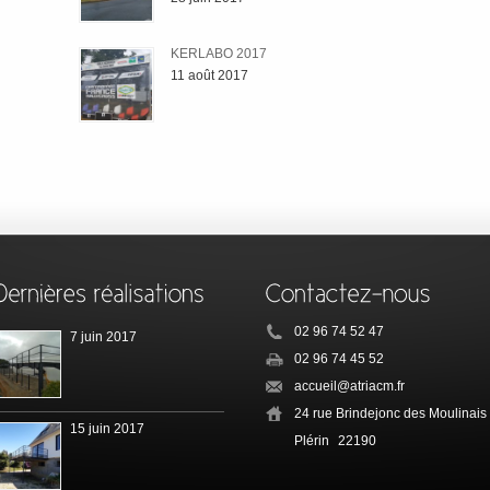
KERLABO 2017
11 août 2017
02 96 74 52 47
7 juin 2017
02 96 74 45 52
accueil@atriacm.fr
24 rue Brindejonc des Moulinais
15 juin 2017
Plérin
22190