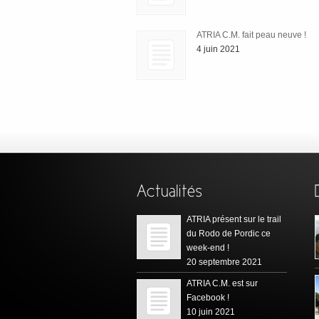
ATRIA C.M. fait peau neuve !
4 juin 2021
ATRIA présent sur le trail
du Rodo de Pordic ce
week-end !
20 septembre 2021
ATRIA C.M. est sur
Facebook !
10 juin 2021