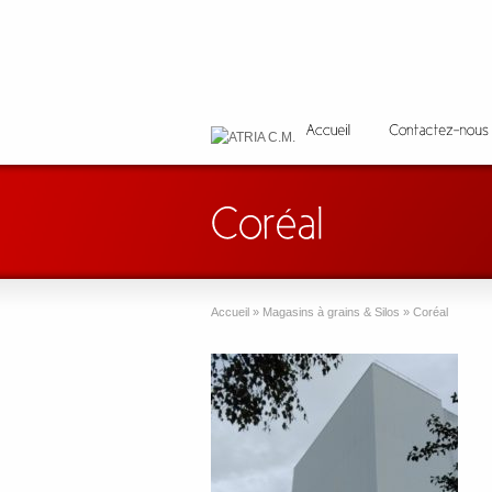
Accueil
»
Magasins à grains & Silos
»
Coréal