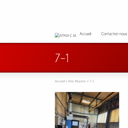
Accueil
»
Nos Moyens
»
7-1