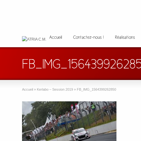
Accueil
»
Kerlabo – Session 2019
»
FB_IMG_1564399262850