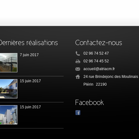
02 96 74 52 47
7 juin 2017
02 96 74 45 52
accueil@atriacm.fr
24 rue Brindejonc des Moulinais
15 juin 2017
Plérin
22190
15 juin 2017