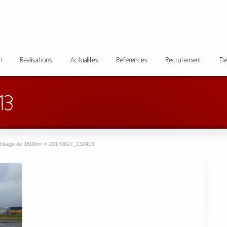
tockage de 1600m²
»
20170627_132413